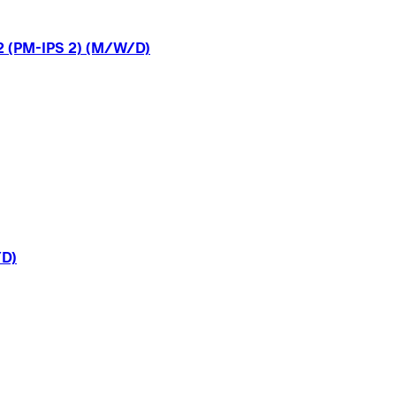
2
(PM-IPS
2)
(M/W/D)
D)